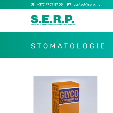
+377 97 77 87 05
contact@serp.mc
STOMATOLOGIE