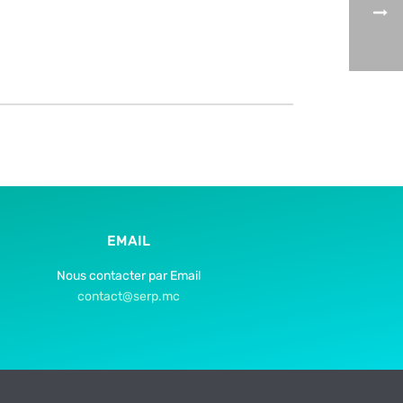
EMAIL
Nous contacter par Email
contact@serp.mc